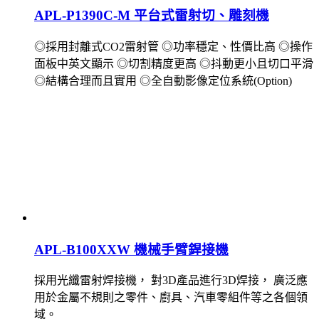
APL-P1390C-M 平台式雷射切、雕刻機
◎採用封離式CO2雷射管 ◎功率穩定、性價比高 ◎操作
面板中英文顯示 ◎切割精度更高 ◎抖動更小且切口平滑
◎結構合理而且實用 ◎全自動影像定位系統(Option)
APL-B100XXW 機械手臂銲接機
採用光纖雷射焊接機， 對3D產品進行3D焊接， 廣泛應
用於金屬不規則之零件、廚具、汽車零組件等之各個領
域。