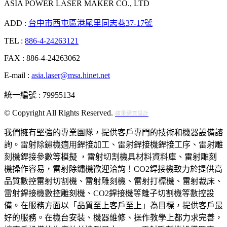
ASIA POWER LASER MAKER CO., LTD
ADD :
台中市西屯區港尾里同志巷37-17號
TEL :
886-4-24263121
FAX : 886-4-24263062
E-mail :
asia.laser@msa.hinet.net
統一編號 : 79955134
© Copyright All Rights Reserved.
蘋果網頁設計
我們擁有堅強的專業團隊，提供客戶專門的技術和機器設備諮
詢。雷射除鏽機適用銲接加工、雷射銲接機銲接工序、雷射雕
刻機銲接參數等模擬‎ ，雷射切割機具材料資料庫、雷射雕刻
機操作容易，雷射除鏽機歡迎洽詢！‎CO2銲接機致力於提供高
品質數控雷射切割機、雷射雕刻機、雷射打標機、雷射裁床、
雷射銲接機數控雕刻機、CO2銲接機等離子切割機等數控設
備。在服務方面以「品質至上客戶至上」為目標，提供客戶最
好的服務。在機台安裝、機器維修、操作教學上都力求完善，