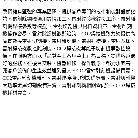
我們擁有堅強的專業團隊，提供客戶專門的技術和機器設備諮
詢。雷射除鏽機適用銲接加工、雷射銲接機銲接工序、雷射雕
刻機銲接參數等模擬‎ ，雷射切割機具材料資料庫、雷射雕刻
機操作容易，雷射除鏽機歡迎洽詢！‎CO2銲接機致力於提供高
品質數控雷射切割機、雷射雕刻機、雷射打標機、雷射裁床、
雷射銲接機數控雕刻機、CO2銲接機等離子切割機等數控設
備。在服務方面以「品質至上客戶至上」為目標，提供客戶最
好的服務。在機台安裝、機器維修、操作教學上都力求完善，
讓客戶設備的生產效益達到最大。CO2雷射雕刻機設備買賣、
CO2雷射雕刻機雕刻、雷射銲接機切割設備買賣、雷射切割機
大功率金屬切割設備買賣、雷射雕刻機相關零配件、CO2銲接
機耗材買賣。