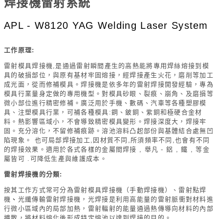
焊接機雷射系統
APL - W8120 YAG Welding Laser System
工作原理:
雷射模具焊接機,是通過雷射瞬間產生的高熱能將專用焊絲熔接到模
具的破損部位，與原有基材牢固熔接，經焊接產生火花，磨削等加工
成光面，從而修補模具。焊接機是依多年的雷射焊接開發經驗，專為
模具行業量身定做的專用機型。對模具砂眼、裂痕、崩角、及磨損等
微小部位進行精密修補。廣泛用於手機、數碼、汽車等各種塑膠模
具、注塑模具行業，可補各種模具:鋼、鈹銅、紫銅和極硬合金材
料。熱影響區域小，不會導致精密模具變形。焊接深度大，焊接牢
固。充分溶化，不留修補痕跡。溶池溶料凸起部份與基體結合處無凹
陷現象。 也可局部焊接加工,因材質不同,所須頻率不同,也會有不同
的焊接效果。適用於各式各樣的金屬間焊接 , 舉凡 - 鋁 , 鐵 , 等金
屬皆可 .可降低生產與維護成本。
雷射焊接機的分類:
按其工作方式常可分為雷射模具焊接機（手動焊接機）、雷射點焊
機
、
光纖傳輸雷射焊接機，光焊接是利用高能量的雷射脈衝對材料進
行微小區域內的局部加熱，雷射輻射的能量通過熱傳導向材料的內部
擴散，將材料熔化後形成特定熔池以達到焊接的目的。