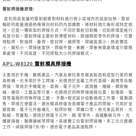
雷射焊接機原理:
是利用高能量的雷射脈衝對材料進行微小區域內的局部加熱，雷射
輻射的能量通過熱傳導向材料的內部擴散，將材料熔化後形成特定熔
池。它是一種新型的焊接方式，不同於雷射切割機，切割原理是進行
局部分割。雷射焊接主要針對薄壁材料、微細精密零件的焊接，可實
現點焊、對接焊、疊焊、密封焊、縫焊等，焊縫寬度小、熱影響區
小、變形小，焊接速度快，焊縫平整、美觀，焊後無需處理或只需簡
單處理，不同高度、不同焊點大小的焊接模式。
APL-W8120
雷射模具焊接機
主要用於手機、數碼產品、汽車及摩托車等模具製造和成型行業的模
具修補，也多用於手工焊接。另適用於金屬工件的直線、圓周等自動
焊接，常用於手機電池、首飾、電子元件、感測器、鐘錶、精密機
械、通信、工藝品等行業。也適用於同時焊接兩個位置，如電阻、電
容等電極的特殊焊接工藝。 手動+程式設計自動兩用工作臺，電動調
焦，焊接方便靈活，適合模具修復及各類電子產品的焊接。可用於金
銀首飾、電子元件器補孔、點焊砂眼、焊鑲口等。有光束品質好、光
點細、等優點。適用於微電子元件、精 密零件、高檔數碼元件、光
纖連接器、醫療器械等焊接。高速雙工位雷射焊接機，多工位元連續
工作，掃描焊接7米/秒。適合電子產品高速點焊。