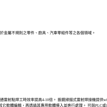
應用於金屬不規則之零件、廚具、汽車零組件等之各個領域。
雷射點焊工時效率提高4-10倍。 振鏡掃描式雷射焊接機提供wi
draw等其它軟體編輯，再透過其專用軟體導入並進行處理。 可與P